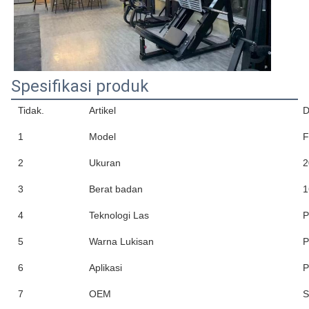
Spesifikasi produk
Tidak.
Artikel
D
1
Model
F
2
Ukuran
2
3
Berat badan
1
4
Teknologi Las
P
5
Warna Lukisan
P
6
Aplikasi
P
7
OEM
S