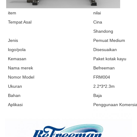
item
nilai
Tempat Asal
Cina
Shandong
Jenis
Pemuat Medium
logo/pola
Disesuaikan
Kemasan
Paket kotak kayu
Nama merek
Befreeman
Nomor Model
FRM004
Ukuran
2.2*3*2.3m
Bahan
Baja
Aplikasi
Penggunaan Komersia