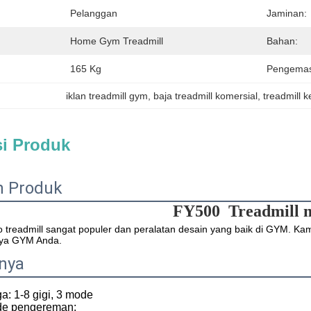
Pelanggan
Jaminan:
Home Gym Treadmill
Bahan:
165 Kg
Pengemas
iklan treadmill gym
, 
baja treadmill komersial
, 
treadmill 
si Produk
n Produk
FY500
Treadmill 
o treadmill sangat populer dan peralatan desain yang baik di GYM. K
aya GYM Anda.
rnya
a: 1-8 gigi, 3 mode
de pengereman: