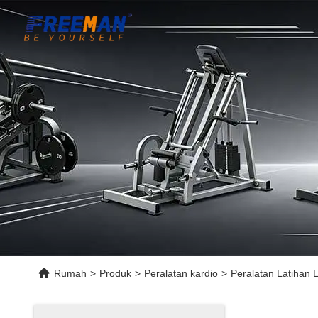
Rumah
>
Produk
>
Peralatan kardio
>
Peralatan Latihan 