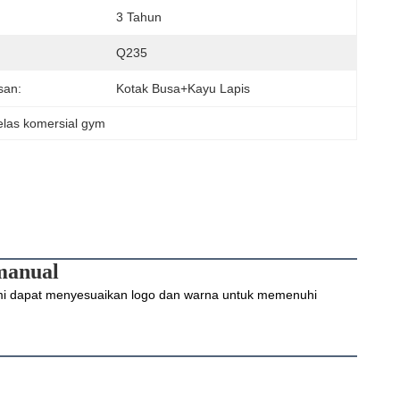
3 Tahun
Q235
an:
Kotak Busa+kayu Lapis
kelas komersial gym
manual
ami dapat menyesuaikan logo dan warna untuk memenuhi 