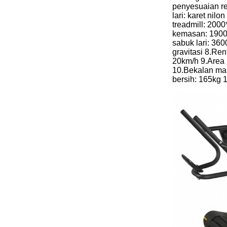
penyesuaian re
lari: karet nilo
treadmill: 20
kemasan: 190
sabuk lari: 36
gravitasi 8.Re
20km/h 9.Area
10.Bekalan ma
bersih: 165kg 