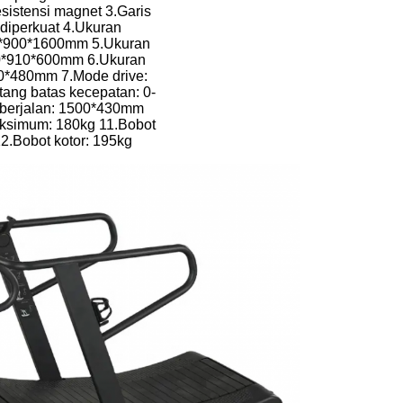
sistensi magnet 3.Garis
n diperkuat 4.Ukuran
00*900*1600mm 5.Ukuran
0*910*600mm 6.Ukuran
00*480mm 7.Mode drive:
ntang batas kecepatan: 0-
 berjalan: 1500*430mm
ksimum: 180kg 11.Bobot
12.Bobot kotor: 195kg