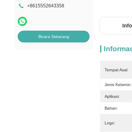
+8615552643358
Inf
Bicara Sekarang
Informas
Tempat Asal:
Jenis Kelamin:
Aplikasi:
Bahan:
Logo: