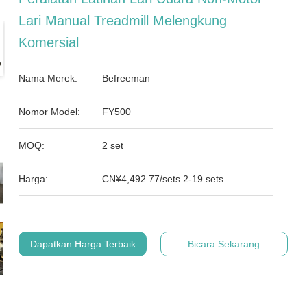
Lari Manual Treadmill Melengkung
Komersial
Nama Merek:
Befreeman
Nomor Model:
FY500
MOQ:
2 set
Harga:
CN¥4,492.77/sets 2-19 sets
Dapatkan Harga Terbaik
Bicara Sekarang