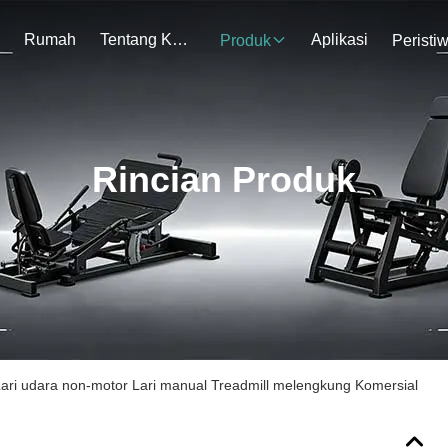
Rumah
Tentang Kami
Aplikasi
Produk
Peristi
Rincian Produk
Lari udara non-motor Lari manual Treadmill melengkung Komersial