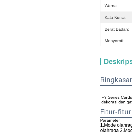
Warna:
Kata Kunci:
Berat Badan:
Menyoroti:
Deskrip
Ringkasa
FY Series Cardi
dekorasi dan g
Fitur-fitu
Parameter
1.Mode olahrag
olahraga 2.Mo