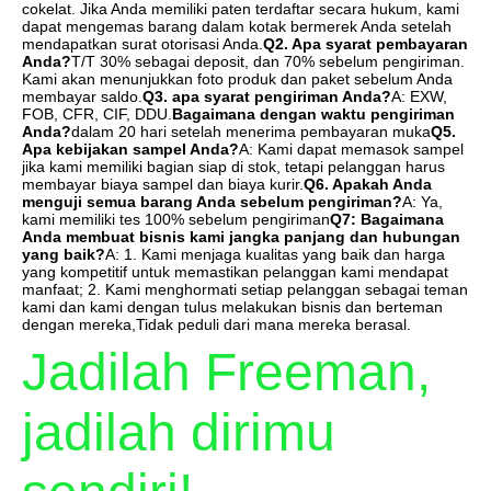
cokelat. Jika Anda memiliki paten terdaftar secara hukum, kami 
dapat mengemas barang dalam kotak bermerek Anda setelah 
mendapatkan surat otorisasi Anda.
Q2. Apa syarat pembayaran 
Anda?
T/T 30% sebagai deposit, dan 70% sebelum pengiriman. 
Kami akan menunjukkan foto produk dan paket sebelum Anda 
membayar saldo.
Q3. apa syarat pengiriman Anda?
A: EXW, 
FOB, CFR, CIF, DDU.
Bagaimana dengan waktu pengiriman 
Anda?
dalam 20 hari setelah menerima pembayaran muka
Q5. 
Apa kebijakan sampel Anda?
A: Kami dapat memasok sampel 
jika kami memiliki bagian siap di stok, tetapi pelanggan harus 
membayar biaya sampel dan biaya kurir.
Q6. Apakah Anda 
menguji semua barang Anda sebelum pengiriman?
A: Ya, 
kami memiliki tes 100% sebelum pengiriman
Q7: Bagaimana 
Anda membuat bisnis kami jangka panjang dan hubungan 
yang baik?
A: 1. Kami menjaga kualitas yang baik dan harga 
yang kompetitif untuk memastikan pelanggan kami mendapat 
manfaat; 2. Kami menghormati setiap pelanggan sebagai teman 
kami dan kami dengan tulus melakukan bisnis dan berteman 
dengan mereka,Tidak peduli dari mana mereka berasal.
Jadilah Freeman, 
jadilah dirimu 