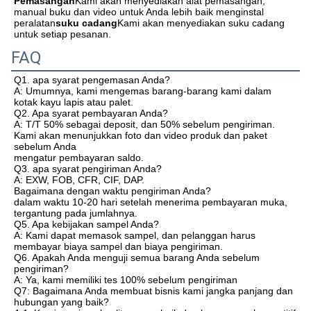
Pemasangan
Kami akan menyediakan alat pemasangan, 
manual buku dan video untuk Anda lebih baik menginstal 
peralatan
suku cadang
Kami akan menyediakan suku cadang 
untuk setiap pesanan.
FAQ
Q1. apa syarat pengemasan Anda?
A: Umumnya, kami mengemas barang-barang kami dalam 
kotak kayu lapis atau palet.
Q2. Apa syarat pembayaran Anda?
A: T/T 50% sebagai deposit, dan 50% sebelum pengiriman. 
Kami akan menunjukkan foto dan video produk dan paket 
sebelum Anda
mengatur pembayaran saldo.
Q3. apa syarat pengiriman Anda?
A: EXW, FOB, CFR, CIF, DAP.
Bagaimana dengan waktu pengiriman Anda?
dalam waktu 10-20 hari setelah menerima pembayaran muka, 
tergantung pada jumlahnya.
Q5. Apa kebijakan sampel Anda?
A: Kami dapat memasok sampel, dan pelanggan harus 
membayar biaya sampel dan biaya pengiriman.
Q6. Apakah Anda menguji semua barang Anda sebelum 
pengiriman?
A: Ya, kami memiliki tes 100% sebelum pengiriman
Q7: Bagaimana Anda membuat bisnis kami jangka panjang dan 
hubungan yang baik?