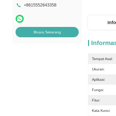
+8615552643358
Inf
Bicara Sekarang
Informas
Tempat Asal:
Ukuran:
Aplikasi:
Fungsi:
Fitur:
Kata Kunci: