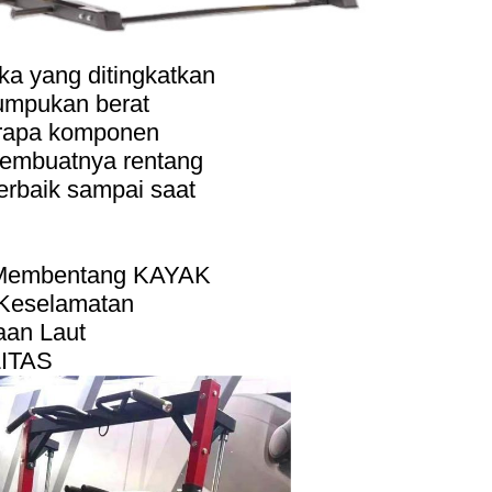
a yang ditingkatkan
tumpukan berat
rapa komponen
embuatnya rentang
erbaik sampai saat
embentang KAYAK
Keselamatan
aan Laut
ITAS