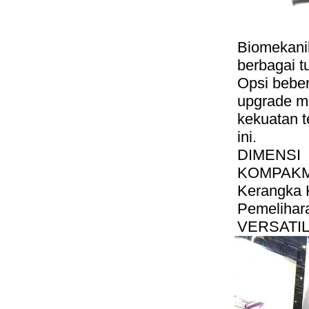
Biomekanik
berbagai 
Opsi bebe
upgrade m
kekuatan t
ini.
DIMENSI
KOMPAKM
Kerangka 
Pemelihar
VERSATIL