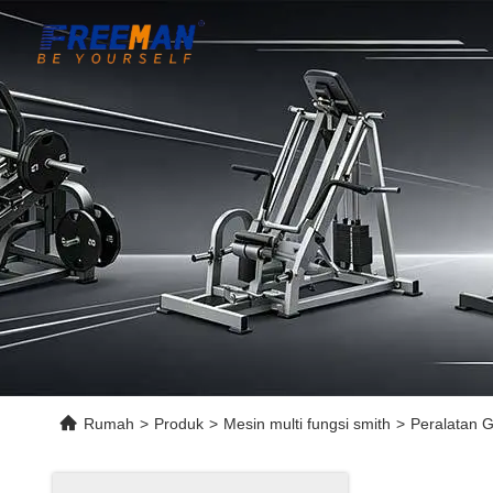
Rumah
>
Produk
>
Mesin multi fungsi smith
>
Peralatan G