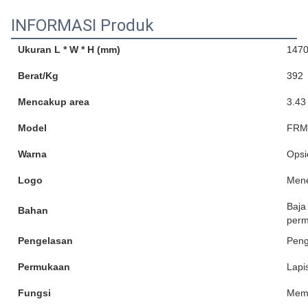
INFORMASI Produk
Ukuran L * W * H (mm)
1470
Berat/Kg
392
Mencakup area
3.43
Model
FRM
Warna
Opsi
Logo
Mene
Baja
Bahan
perm
Pengelasan
Peng
Permukaan
Lapi
Fungsi
Mem