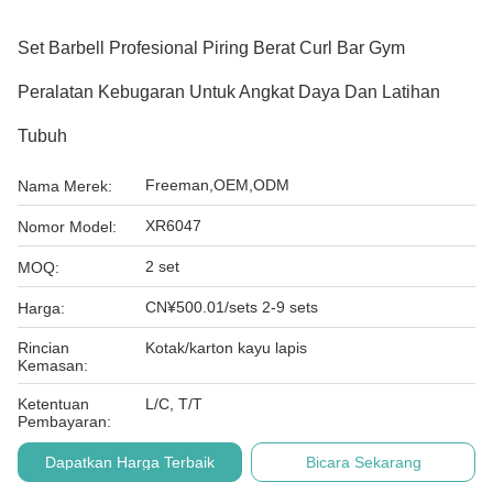
Set Barbell Profesional Piring Berat Curl Bar Gym
Peralatan Kebugaran Untuk Angkat Daya Dan Latihan
Tubuh
Freeman,OEM,ODM
Nama Merek:
XR6047
Nomor Model:
2 set
MOQ:
CN¥500.01/sets 2-9 sets
Harga:
Rincian
Kotak/karton kayu lapis
Kemasan:
Ketentuan
L/C, T/T
Pembayaran:
Dapatkan Harga Terbaik
Bicara Sekarang