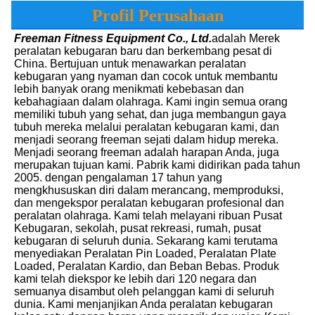
Profil Perusahaan
Freeman Fitness Equipment Co., Ltd.
adalah Merek 
peralatan kebugaran baru dan berkembang pesat di 
China. Bertujuan untuk menawarkan peralatan 
kebugaran yang nyaman dan cocok untuk membantu 
lebih banyak orang menikmati kebebasan dan 
kebahagiaan dalam olahraga. Kami ingin semua orang 
memiliki tubuh yang sehat, dan juga membangun gaya 
tubuh mereka melalui peralatan kebugaran kami, dan 
menjadi seorang freeman sejati dalam hidup mereka. 
Menjadi seorang freeman adalah harapan Anda, juga 
merupakan tujuan kami. Pabrik kami didirikan pada tahun 
2005. dengan pengalaman 17 tahun yang 
mengkhususkan diri dalam merancang, memproduksi, 
dan mengekspor peralatan kebugaran profesional dan 
peralatan olahraga. Kami telah melayani ribuan Pusat 
Kebugaran, sekolah, pusat rekreasi, rumah, pusat 
kebugaran di seluruh dunia. Sekarang kami terutama 
menyediakan Peralatan Pin Loaded, Peralatan Plate 
Loaded, Peralatan Kardio, dan Beban Bebas. Produk 
kami telah diekspor ke lebih dari 120 negara dan 
semuanya disambut oleh pelanggan kami di seluruh 
dunia. Kami menjanjikan Anda peralatan kebugaran 