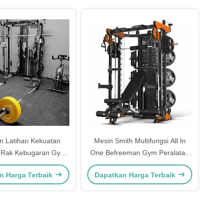
an Latihan Kekuatan
Mesin Smith Multifungsi All In
l Rak Kebugaran Gym
One Befreeman Gym Peralatan
han Squat Bench Press
Latihan Kekuatan Kebugaran
n Harga Terbaik
Dapatkan Harga Terbaik
as dan Tubuh Bawah
Rumah Komprehensif
hine Merek Befreeman
Profesional Sistem Freeman