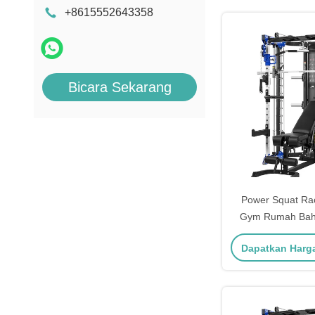
+8615552643358
Bicara Sekarang
Power Squat Ra
Gym Rumah Bah
Pencet Mesi
Dapatkan Harg