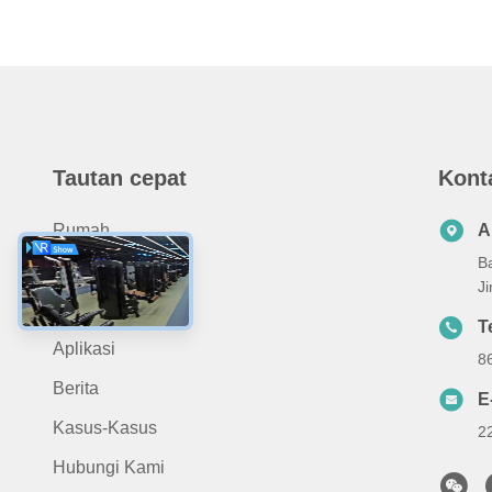
Tautan cepat
Kont
Rumah
A
B
Tentang Kami
J
Produk
T
Aplikasi
8
Berita
E
Kasus-Kasus
2
Hubungi Kami