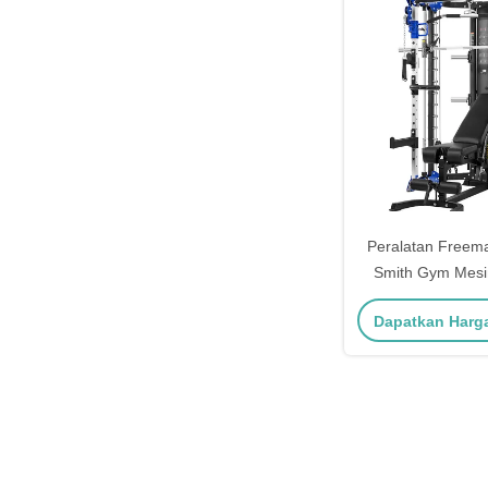
Peralatan Freema
Smith Gym Mesi
Latihan Kekuata
Dapatkan Harg
Kekuatan Squat 
Bench Press Kabe
Body Fit