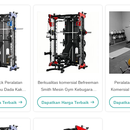
ck Peralatan
Berkualitas komersial Befreeman
Peralat
u Dada Kaki
Smith Mesin Gym Kebugaran
Komersia
n Smith
Squat Bench Press Rack Latihan
untuk Lati
a Terbaik
Dapatkan Harga Terbaik
Dapatka
Tubuh Penuh
Tubuh At
Smith Mac