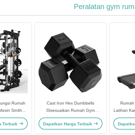
Peralatan gym rum
 Fungsi Rumah
Cast Iron Hex Dumbbells
Rumah 
esin Smith
Disesuaikan Rumah Gym
Latihan Kar
kan Berat
Peralatan Kebugaran Baja Bebas
a Terbaik
Dapatkan Harga Terbaik
Dapatka
Berat