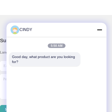
CINDY
Surat Kabar Kami
5:50 AM
Langganan buletin kami untuk diskon dan banyak lagi.
Good day, what product are you looking 
for?
Mengirim Email