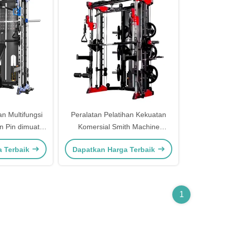
n Multifungsi
Peralatan Pelatihan Kekuatan
n Pin dimuat
Komersial Smith Machine
n Komersial
Befreeman Rak Kebugaran Gym
a Terbaik
Dapatkan Harga Terbaik
Lat Pulldown
untuk Latihan Tubuh Bagian Atas
l Sistem Full
dan Bawah, Bench Press, dan
ness
Squat
1