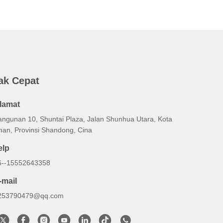
ak Cepat
lamat
angunan 10, Shuntai Plaza, Jalan Shunhua Utara, Kota
inan, Provinsi Shandong, Cina
elp
6--15552643358
-mail
253790479@qq.com