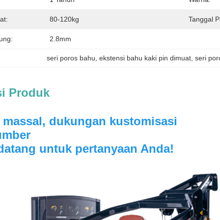
at:
80-120kg
Tanggal 
ung:
2.8mm
seri poros bahu
, 
ekstensi bahu kaki pin dimuat
, 
seri po
si Produk
 massal, dukungan kustomisasi
umber
datang untuk pertanyaan Anda!