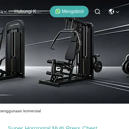
Hubungi Kami
Mengobrol
wa
k penggunaan komersial
Super Horizontal Multi Press Chest