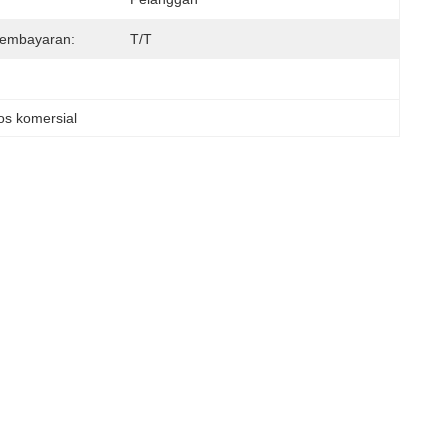
Pembayaran:
T/T
ros komersial