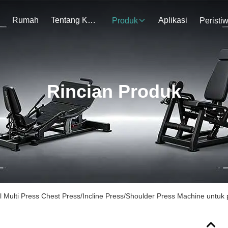
Rumah
Tentang Kami
Aplikasi
Produk
Peristi
Rincian Produk
l Multi Press Chest Press/Incline Press/Shoulder Press Machine untu