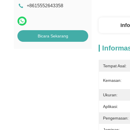
+8615552643358
Inf
Bicara Sekarang
Informas
Tempat Asal:
Kemasan:
Ukuran:
Aplikasi:
Pengemasan:
Jaminan: