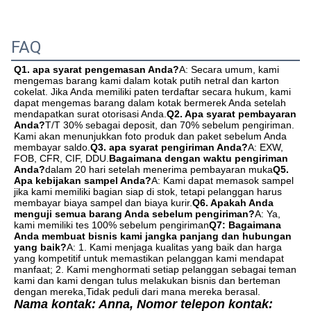
FAQ
Q1. apa syarat pengemasan Anda?
A: Secara umum, kami 
mengemas barang kami dalam kotak putih netral dan karton 
cokelat. Jika Anda memiliki paten terdaftar secara hukum, kami 
dapat mengemas barang dalam kotak bermerek Anda setelah 
mendapatkan surat otorisasi Anda.
Q2. Apa syarat pembayaran 
Anda?
T/T 30% sebagai deposit, dan 70% sebelum pengiriman. 
Kami akan menunjukkan foto produk dan paket sebelum Anda 
membayar saldo.
Q3. apa syarat pengiriman Anda?
A: EXW, 
FOB, CFR, CIF, DDU.
Bagaimana dengan waktu pengiriman 
Anda?
dalam 20 hari setelah menerima pembayaran muka
Q5. 
Apa kebijakan sampel Anda?
A: Kami dapat memasok sampel 
jika kami memiliki bagian siap di stok, tetapi pelanggan harus 
membayar biaya sampel dan biaya kurir.
Q6. Apakah Anda 
menguji semua barang Anda sebelum pengiriman?
A: Ya, 
kami memiliki tes 100% sebelum pengiriman
Q7: Bagaimana 
Anda membuat bisnis kami jangka panjang dan hubungan 
yang baik?
A: 1. Kami menjaga kualitas yang baik dan harga 
yang kompetitif untuk memastikan pelanggan kami mendapat 
manfaat; 2. Kami menghormati setiap pelanggan sebagai teman 
kami dan kami dengan tulus melakukan bisnis dan berteman 
dengan mereka,Tidak peduli dari mana mereka berasal.
Nama kontak: Anna, Nomor telepon kontak: 