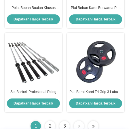
Pelat Beban Buatan Khusus
Plat Beban Karet Berwarna Plat
Peralatan Latihan Barbel Untuk
Barbel Peralatan Fitness Gym
Pelatihan Kekuatan Kebugaran
Komersial Untuk Pelatihan
Dapatkan Harga Terbaik
Dapatkan Harga Terbaik
Dan Latihan
Kekuatan Dan Angkat Beban
Set Barbell Profesional Piring
Plat Berat Karet Tri Grip 3 Lubang
Berat Curl Bar Gym Peralatan
Barbell Plat Komersial Gym
Kebugaran Untuk Angkat Daya
Rumah Latihan Kekuatan
Dapatkan Harga Terbaik
Dapatkan Harga Terbaik
Dan Latihan Tubuh
Peralatan Angkat Berat
1
2
3