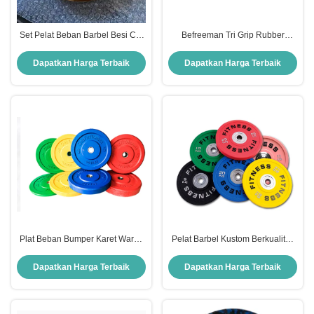
Set Pelat Beban Barbel Besi Cor
Befreeman Tri Grip Rubber
Berlapis Krom Emas Befreeman
Bumper Weight Plate 3 Lubang
untuk Peralatan Kebugaran
Untuk Gym Komersial Peralatan
Dapatkan Harga Terbaik
Dapatkan Harga Terbaik
Latihan Kekuatan Gym Rumah
Latihan Kekuatan Grosir
Peralatan Gym Kualitas Tinggi
Bumper Weight Plate
Plat Beban Bumper Karet Warna
Pelat Barbel Kustom Berkualitas
Befreeman Plat Barbel Olimpiade
Tinggi Peralatan Olahraga Untuk
Peralatan Pelatihan Kekuatan
Angkat Beban Kebugaran Dan
Dapatkan Harga Terbaik
Dapatkan Harga Terbaik
Gym Komersial Rumah
Pelatihan Kekuatan